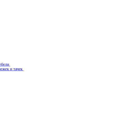
ебели
лежек и тачек