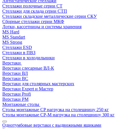
Антистатические стеллажи
Стеллажи полочные серии СТ
Стеллажи для склада серии СТП
Стеллажи складские металлические серии СКУ
Сборные стеллажи серии МКФ
Лотки, кассетницы и системы хранения
MS Hard
MS Standart
MS Strong
Стеллажи ESD
Стеллажи в ПВЗ
Стеллажи в холодильники
Верстаки
Верстаки слесарные ВЛ-К
Верстаки ВЛ
Верстаки ВС
Верстаки для столярных мастерских
Верстаки Expert и Мастер
Верстаки Profi
Верстаки РМ
Монтажные столы
Столы монтажные СP нагрузка на столешницу 250 кг
Столы монтажные СР-М нагрузка на столешницу 300 кг
Однотумбовые верстаки с выдвижными ящиками