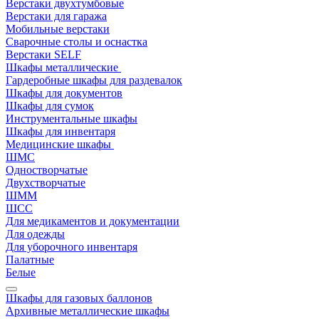
Верстаки двухтумбовые
Верстаки для гаража
Мобильные верстаки
Сварочные столы и оснастка
Верстаки SELF
Шкафы металлические
Гардеробные шкафы для раздевалок
Шкафы для документов
Шкафы для сумок
Инструментальные шкафы
Шкафы для инвентаря
Медицинские шкафы
ШМС
Одностворчатые
Двухстворчатые
ШММ
ШСС
Для медикаментов и документации
Для одежды
Для уборочного инвентаря
Палатные
Белые
Шкафы для газовых баллонов
Архивные металлические шкафы