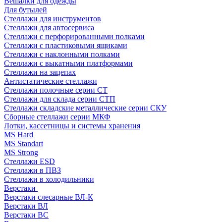
Вешалки для одежды
Для бутылей
Стеллажи для инструментов
Стеллажи для автосервиса
Стеллажи с перфорированными полками
Стеллажи с пластиковыми ящиками
Стеллажи с наклонными полками
Стеллажи с выкатными платформами
Стеллажи на зацепах
Антистатические стеллажи
Стеллажи полочные серии СТ
Стеллажи для склада серии СТП
Стеллажи складские металлические серии СКУ
Сборные стеллажи серии МКФ
Лотки, кассетницы и системы хранения
MS Hard
MS Standart
MS Strong
Стеллажи ESD
Стеллажи в ПВЗ
Стеллажи в холодильники
Верстаки
Верстаки слесарные ВЛ-К
Верстаки ВЛ
Верстаки ВС