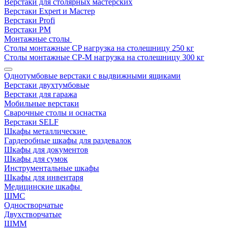
Верстаки для столярных мастерских
Верстаки Expert и Мастер
Верстаки Profi
Верстаки РМ
Монтажные столы
Столы монтажные СP нагрузка на столешницу 250 кг
Столы монтажные СР-М нагрузка на столешницу 300 кг
Однотумбовые верстаки с выдвижными ящиками
Верстаки двухтумбовые
Верстаки для гаража
Мобильные верстаки
Сварочные столы и оснастка
Верстаки SELF
Шкафы металлические
Гардеробные шкафы для раздевалок
Шкафы для документов
Шкафы для сумок
Инструментальные шкафы
Шкафы для инвентаря
Медицинские шкафы
ШМС
Одностворчатые
Двухстворчатые
ШММ