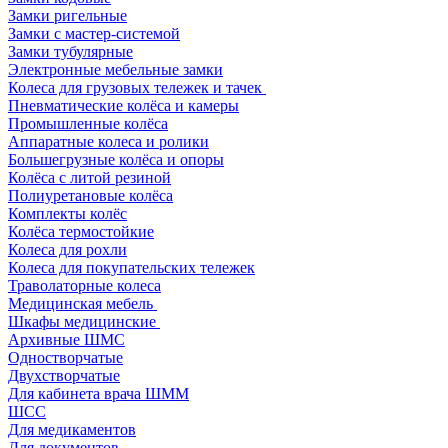
Замки ригельные
Замки с мастер-системой
Замки тубулярные
Электронные мебельные замки
Колеса для грузовых тележек и тачек
Пневматические колёса и камеры
Промышленные колёса
Аппаратные колеса и ролики
Большегрузные колёса и опоры
Колёса с литой резиной
Полиуретановые колёса
Комплекты колёс
Колёса термостойкие
Колеса для рохли
Колеса для покупательских тележек
Траволаторные колеса
Медицинская мебель
Шкафы медицинские
Архивные ШМС
Одностворчатые
Двухстворчатые
Для кабинета врача ШММ
ШСС
Для медикаментов
Для документов