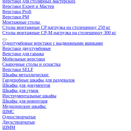
Верстаки для столярных мастерских
Верстаки Expert и Мастер
Верстаки Profi
Верстаки РМ
Монтажные столы
Столы монтажные СP нагрузка на столешницу 250 кг
Столы монтажные СР-М нагрузка на столешницу 300 кг
Однотумбовые верстаки с выдвижными ящиками
Верстаки двухтумбовые
Верстаки для гаража
Мобильные верстаки
Сварочные столы и оснастка
Верстаки SELF
Шкафы металлические
Гардеробные шкафы для раздевалок
Шкафы для документов
Шкафы для сумок
Инструментальные шкафы
Шкафы для инвентаря
Медицинские шкафы
ШМС
Одностворчатые
Двухстворчатые
ШММ