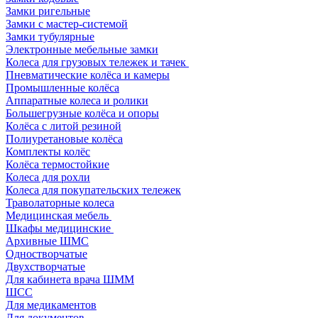
Замки ригельные
Замки с мастер-системой
Замки тубулярные
Электронные мебельные замки
Колеса для грузовых тележек и тачек
Пневматические колёса и камеры
Промышленные колёса
Аппаратные колеса и ролики
Большегрузные колёса и опоры
Колёса с литой резиной
Полиуретановые колёса
Комплекты колёс
Колёса термостойкие
Колеса для рохли
Колеса для покупательских тележек
Траволаторные колеса
Медицинская мебель
Шкафы медицинские
Архивные ШМС
Одностворчатые
Двухстворчатые
Для кабинета врача ШММ
ШСС
Для медикаментов
Для документов