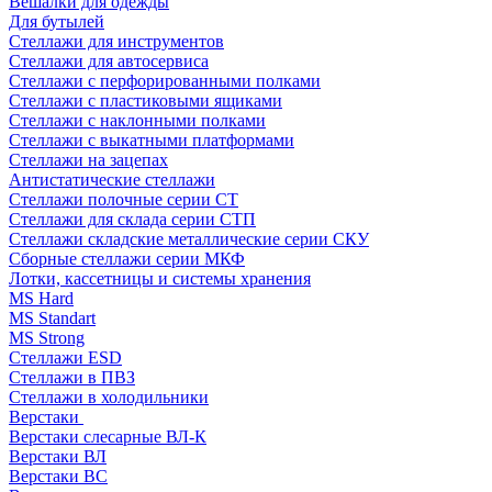
Вешалки для одежды
Для бутылей
Стеллажи для инструментов
Стеллажи для автосервиса
Стеллажи с перфорированными полками
Стеллажи с пластиковыми ящиками
Стеллажи с наклонными полками
Стеллажи с выкатными платформами
Стеллажи на зацепах
Антистатические стеллажи
Стеллажи полочные серии СТ
Стеллажи для склада серии СТП
Стеллажи складские металлические серии СКУ
Сборные стеллажи серии МКФ
Лотки, кассетницы и системы хранения
MS Hard
MS Standart
MS Strong
Стеллажи ESD
Стеллажи в ПВЗ
Стеллажи в холодильники
Верстаки
Верстаки слесарные ВЛ-К
Верстаки ВЛ
Верстаки ВС