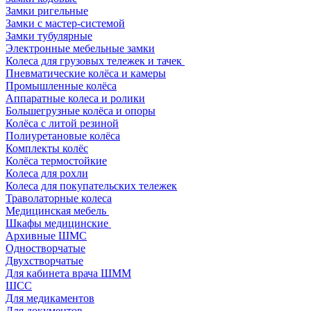
Замки ригельные
Замки с мастер-системой
Замки тубулярные
Электронные мебельные замки
Колеса для грузовых тележек и тачек
Пневматические колёса и камеры
Промышленные колёса
Аппаратные колеса и ролики
Большегрузные колёса и опоры
Колёса с литой резиной
Полиуретановые колёса
Комплекты колёс
Колёса термостойкие
Колеса для рохли
Колеса для покупательских тележек
Траволаторные колеса
Медицинская мебель
Шкафы медицинские
Архивные ШМС
Одностворчатые
Двухстворчатые
Для кабинета врача ШММ
ШСС
Для медикаментов
Для документов