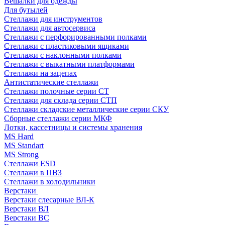
Вешалки для одежды
Для бутылей
Стеллажи для инструментов
Стеллажи для автосервиса
Стеллажи с перфорированными полками
Стеллажи с пластиковыми ящиками
Стеллажи с наклонными полками
Стеллажи с выкатными платформами
Стеллажи на зацепах
Антистатические стеллажи
Стеллажи полочные серии СТ
Стеллажи для склада серии СТП
Стеллажи складские металлические серии СКУ
Сборные стеллажи серии МКФ
Лотки, кассетницы и системы хранения
MS Hard
MS Standart
MS Strong
Стеллажи ESD
Стеллажи в ПВЗ
Стеллажи в холодильники
Верстаки
Верстаки слесарные ВЛ-К
Верстаки ВЛ
Верстаки ВС