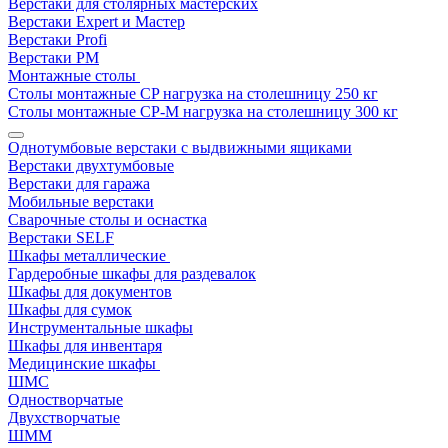
Верстаки для столярных мастерских
Верстаки Expert и Мастер
Верстаки Profi
Верстаки РМ
Монтажные столы
Столы монтажные СP нагрузка на столешницу 250 кг
Столы монтажные СР-М нагрузка на столешницу 300 кг
Однотумбовые верстаки с выдвижными ящиками
Верстаки двухтумбовые
Верстаки для гаража
Мобильные верстаки
Сварочные столы и оснастка
Верстаки SELF
Шкафы металлические
Гардеробные шкафы для раздевалок
Шкафы для документов
Шкафы для сумок
Инструментальные шкафы
Шкафы для инвентаря
Медицинские шкафы
ШМС
Одностворчатые
Двухстворчатые
ШММ