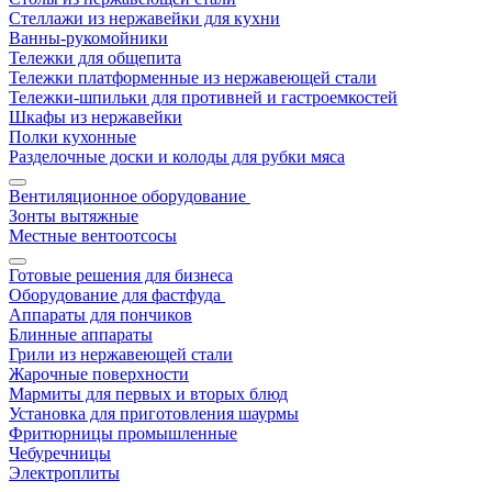
Стеллажи из нержавейки для кухни
Ванны-рукомойники
Тележки для общепита
Тележки платформенные из нержавеющей стали
Тележки-шпильки для противней и гастроемкостей
Шкафы из нержавейки
Полки кухонные
Разделочные доски и колоды для рубки мяса
Вентиляционное оборудование
Зонты вытяжные
Местные вентоотсосы
Готовые решения для бизнеса
Оборудование для фастфуда
Аппараты для пончиков
Блинные аппараты
Грили из нержавеющей стали
Жарочные поверхности
Мармиты для первых и вторых блюд
Установка для приготовления шаурмы
Фритюрницы промышленные
Чебуречницы
Электроплиты