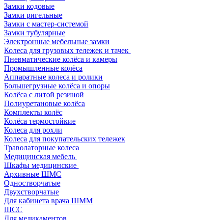
Замки кодовые
Замки ригельные
Замки с мастер-системой
Замки тубулярные
Электронные мебельные замки
Колеса для грузовых тележек и тачек
Пневматические колёса и камеры
Промышленные колёса
Аппаратные колеса и ролики
Большегрузные колёса и опоры
Колёса с литой резиной
Полиуретановые колёса
Комплекты колёс
Колёса термостойкие
Колеса для рохли
Колеса для покупательских тележек
Траволаторные колеса
Медицинская мебель
Шкафы медицинские
Архивные ШМС
Одностворчатые
Двухстворчатые
Для кабинета врача ШММ
ШСС
Для медикаментов