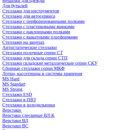
Вешалки для одежды
Для бутылей
Стеллажи для инструментов
Стеллажи для автосервиса
Стеллажи с перфорированными полками
Стеллажи с пластиковыми ящиками
Стеллажи с наклонными полками
Стеллажи с выкатными платформами
Стеллажи на зацепах
Антистатические стеллажи
Стеллажи полочные серии СТ
Стеллажи для склада серии СТП
Стеллажи складские металлические серии СКУ
Сборные стеллажи серии МКФ
Лотки, кассетницы и системы хранения
MS Hard
MS Standart
MS Strong
Стеллажи ESD
Стеллажи в ПВЗ
Стеллажи в холодильники
Верстаки
Верстаки слесарные ВЛ-К
Верстаки ВЛ
Верстаки ВС