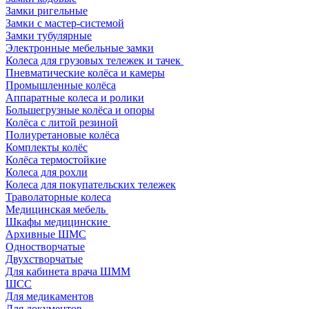
Замки ригельные
Замки с мастер-системой
Замки тубулярные
Электронные мебельные замки
Колеса для грузовых тележек и тачек
Пневматические колёса и камеры
Промышленные колёса
Аппаратные колеса и ролики
Большегрузные колёса и опоры
Колёса с литой резиной
Полиуретановые колёса
Комплекты колёс
Колёса термостойкие
Колеса для рохли
Колеса для покупательских тележек
Траволаторные колеса
Медицинская мебель
Шкафы медицинские
Архивные ШМС
Одностворчатые
Двухстворчатые
Для кабинета врача ШММ
ШСС
Для медикаментов
Для документов