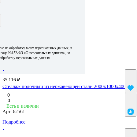
Все фильтры
По умолчанию (возрастание)
Сначала непопулярные
Сначала популярные
Сначала дешевые
Сначала дорогие
сие на обработку моих персональных данных, в
По умолчанию (возрастание)
6 года №152-ФЗ «О персональных данных», на
По умолчанию (убывание)
 обработку персональных данных
35 116 ₽
Стеллаж полочный из нержавеющей стали 2000x1000x400
0
0
Есть в наличии
Арт.
62561
Подробнее