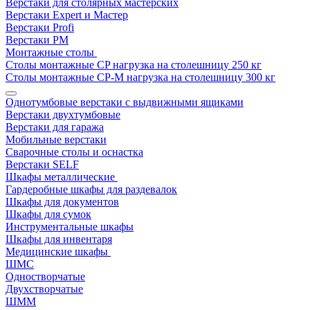
Верстаки для столярных мастерских
Верстаки Expert и Мастер
Верстаки Profi
Верстаки РМ
Монтажные столы
Столы монтажные СP нагрузка на столешницу 250 кг
Столы монтажные СР-М нагрузка на столешницу 300 кг
Однотумбовые верстаки с выдвижными ящиками
Верстаки двухтумбовые
Верстаки для гаража
Мобильные верстаки
Сварочные столы и оснастка
Верстаки SELF
Шкафы металлические
Гардеробные шкафы для раздевалок
Шкафы для документов
Шкафы для сумок
Инструментальные шкафы
Шкафы для инвентаря
Медицинские шкафы
ШМС
Одностворчатые
Двухстворчатые
ШММ