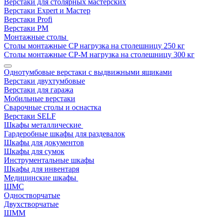
Верстаки для столярных мастерских
Верстаки Expert и Мастер
Верстаки Profi
Верстаки РМ
Монтажные столы
Столы монтажные СP нагрузка на столешницу 250 кг
Столы монтажные СР-М нагрузка на столешницу 300 кг
Однотумбовые верстаки с выдвижными ящиками
Верстаки двухтумбовые
Верстаки для гаража
Мобильные верстаки
Сварочные столы и оснастка
Верстаки SELF
Шкафы металлические
Гардеробные шкафы для раздевалок
Шкафы для документов
Шкафы для сумок
Инструментальные шкафы
Шкафы для инвентаря
Медицинские шкафы
ШМС
Одностворчатые
Двухстворчатые
ШММ