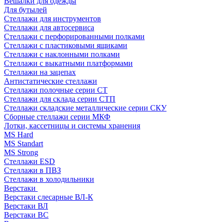
Вешалки для одежды
Для бутылей
Стеллажи для инструментов
Стеллажи для автосервиса
Стеллажи с перфорированными полками
Стеллажи с пластиковыми ящиками
Стеллажи с наклонными полками
Стеллажи с выкатными платформами
Стеллажи на зацепах
Антистатические стеллажи
Стеллажи полочные серии СТ
Стеллажи для склада серии СТП
Стеллажи складские металлические серии СКУ
Сборные стеллажи серии МКФ
Лотки, кассетницы и системы хранения
MS Hard
MS Standart
MS Strong
Стеллажи ESD
Стеллажи в ПВЗ
Стеллажи в холодильники
Верстаки
Верстаки слесарные ВЛ-К
Верстаки ВЛ
Верстаки ВС