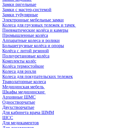
Замки ригельные
Замки с мастер-системой
Замки тубулярные
Электронные мебельные замки
Колеса для грузовых тележек и тачек
Пневматические колёса и камеры
Промышленные колёса
Аппаратные колеса и ролики
Большегрузные колёса и опоры
Колёса с литой резиной
Полиуретановые колёса
Комплекты колёс
Колёса термостойкие
Колеса для рохли
Колеса для покупательских тележек
Траволаторные колеса
Медицинская мебель
Шкафы медицинские
Архивные ШМС
Одностворчатые
Двухстворчатые
Для кабинета врача ШММ
ШСС
Для медикаментов
Для документов