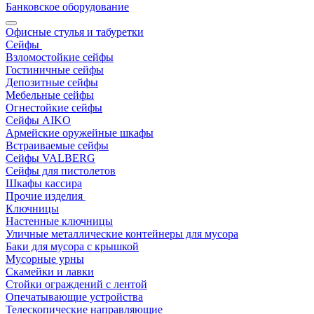
Банковское оборудование
Офисные стулья и табуретки
Сейфы
Взломостойкие сейфы
Гостиничные сейфы
Депозитные сейфы
Мебельные сейфы
Огнестойкие сейфы
Сейфы AIKO
Армейские оружейные шкафы
Встраиваемые сейфы
Сейфы VALBERG
Сейфы для пистолетов
Шкафы кассира
Прочие изделия
Ключницы
Настенные ключницы
Уличные металлические контейнеры для мусора
Баки для мусора с крышкой
Мусорные урны
Скамейки и лавки
Стойки ограждений с лентой
Опечатывающие устройства
Телескопические направляющие