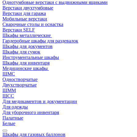
Однотумбовые верстаки с выдвижными ящиками
Верстаки двухтумбовые
Верстаки для гаража
Мобильные верстаки
Сварочные столы и оснастка
Верстаки SELF
Шкафы металлические
Гардеробные шкафы для раздевалок
Шкафы для документов
Шкафы для сумок
Инструментальные шкафы
Шкафы для инвентаря
Медицинские шкафы
ШМС
Одностворчатые
Двухстворчатые
ШММ
ШСС
Для медикаментов и документации
Для одежды
Для уборочного инвентаря
Палатные
Белые
Шкафы для газовых баллонов