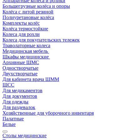
Аппаратные колеса и ролики
Большегрузные колёса и опоры
Колёса с литой резиной
Полиуретановые колёса
Комплекты колёс
Колёса термостойкие
Колеса для рохли
Колеса для покупательских тележек
Траволаторные колеса
Медицинская мебель
Шкафы медицинские
Архивные ШМС
Одностворчатые
Двухстворчатые
Для кабинета врача ШММ
ШСС
Для медикаментов
Для документов
Для одежды
Для раздевалок
Хозяйственные для уборочного инвентаря
Палатные
Белые
Столы медицинские