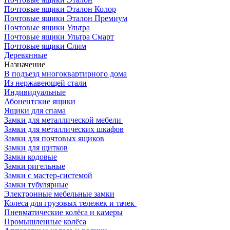
Почтовые ящики Эталон Колор
Почтовые ящики Эталон Премиум
Почтовые ящики Ультра
Почтовые ящики Ультра Смарт
Почтовые ящики Слим
Деревянные
Назначение
В подъезд многоквартирного дома
Из нержавеющей стали
Индивидуальные
Абонентские ящики
Ящики для спама
Замки для металлической мебели
Замки для металлических шкафов
Замки для почтовых ящиков
Замки для щитков
Замки кодовые
Замки ригельные
Замки с мастер-системой
Замки тубулярные
Электронные мебельные замки
Колеса для грузовых тележек и тачек
Пневматические колёса и камеры
Промышленные колёса